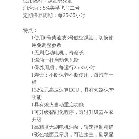
使用燃料：煤油或柴油
润滑油：5%美孚飞马二号
定期保养周期：每25-35小时
特点：
l
使用0号柴油或3号航空煤油，切换使
用免调整参数
l
无刷启动电机，寿命长
l
燃油一杆启动免瓦斯
l
保养周期，每运行25-35小时
l
寿命：不断保养不断使用，跟汽车一
样
l
32
位元高速运算ECU，具有短路保护
功能
l
具有熄火自动重启功能
l
可升级智能化程序，透过升级器在家
升级
l
高精度无刷电机油泵，转速控制精确
l
彩色地面显示屏，可连接主，副双显